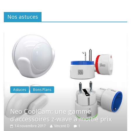
Nos astuces
Astuces
Bons Plans
Neo CoolCam: une gamme
d’accessoires z-wave à moitié prix
14 novembre 2017
Vincent D
1