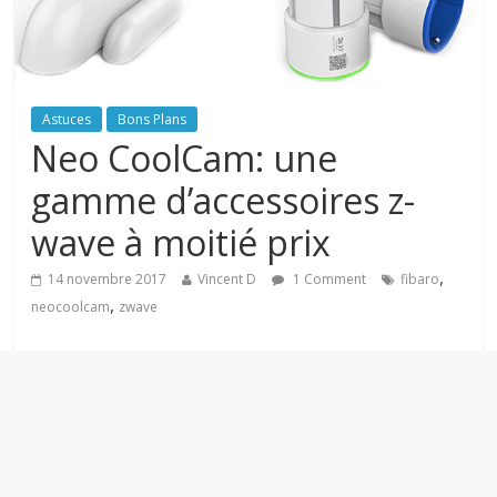
Astuces
Bons Plans
Neo CoolCam: une
gamme d’accessoires z-
wave à moitié prix
,
14 novembre 2017
Vincent D
1 Comment
fibaro
,
neocoolcam
zwave