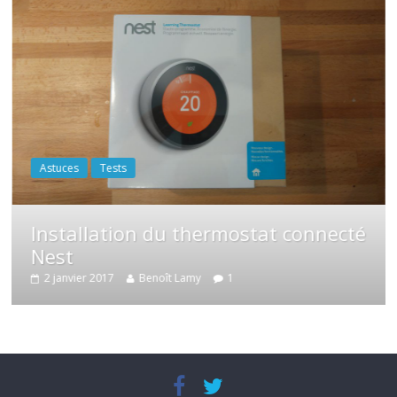
Astuces
Test du nouveau capt
ermostat connecté
température Thermop
Sen.se
1
9 septembre 2016
Vincent D