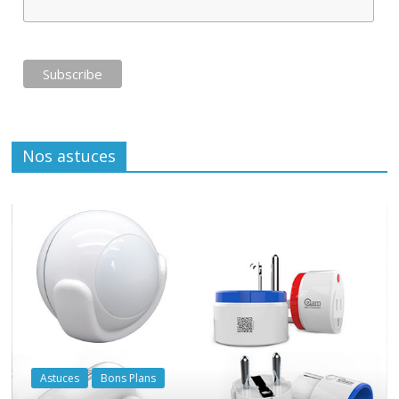
Nos astuces
Astuces
Bons Plans