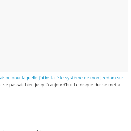
 raison pour laquelle j’ai installé le système de mon Jeedom sur
t se passait bien jusqu’à aujourd’hui. Le disque dur se met à
Astuces
Bons Plans
au capteur de
Neo CoolCam: une gamme
 de chez
d’accessoires z-wave à