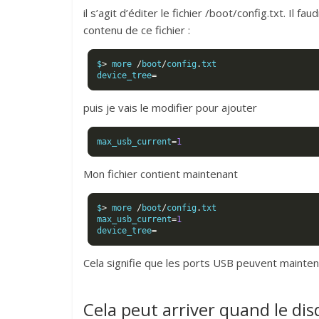
il s’agit d’éditer le fichier /boot/config.txt. Il
contenu de ce fichier :
$
>
 more 
/
boot
/
config
.
txt

device_tree
=
puis je vais le modifier pour ajouter
max_usb_current
=
1
Mon fichier contient maintenant
$
>
 more 
/
boot
/
config
.
txt

max_usb_current
=
1
device_tree
=
Cela signifie que les ports USB peuvent mainten
Cela peut arriver quand le d