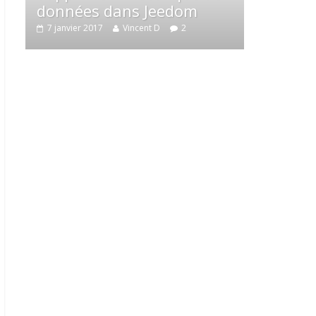
données dans Jeedom
connecté N
7 janvier 2017
Vincent D
2
2 janvier 2017