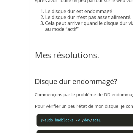
Après avoir fouillé un peu partout sur le web voi
Sen.se
Le disque dur est endommagé
9 septembre 2016
Le disque dur n’est pas assez alimenté.
Cela peut arriver quand le disque dur
au mode “actif”
Mes résolutions.
Disque dur endommagé?
Commençons par le problème de DD endommagé. 
Pour vérifier un peu l’état de mon disque, je c
$
>
sudo badblocks 
-
v 
/
dev
/
sda1