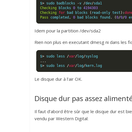
$
>
 sudo badblocks 
-
v 
/
dev
/
Checking
 blocks 
0
 to 
4194303
Checking
for
 bad blocks 
(
read
-
only test
):
don
Pass
 completed
,
0
 bad blocks found
.
(
0
/
0
/
0
 e
Idem pour la partition /dev/sda2
Rien non plus en executant dmesg ni dans les fi
$
>
 sudo less 
/
var
/
log
/
...
$
>
 sudo less 
/
var
/
log
/
kern
.
log
Le disque dur à l’air OK.
Disque dur pas assez aliment
Il faut d’abord être sûr que le disque dur est bie
vendu par Western Digital: