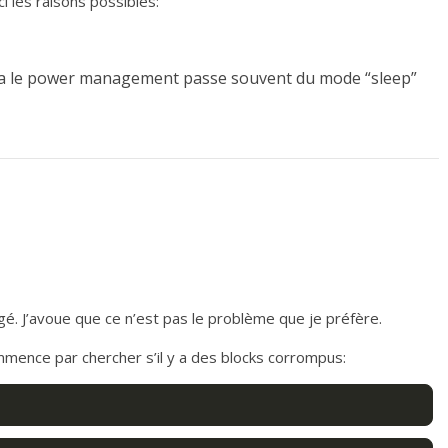
ci les raisons possibles:
moitié prix
Vincent D
1
14 novembre 2017
Vincent D
1
 via le power management passe souvent du mode “sleep”
J’avoue que ce n’est pas le problème que je préfère.
ommence par chercher s’il y a des blocks corrompus: