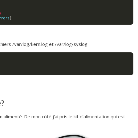
e
rrors
)
chiers
/var/log/kern.log
et
/var/log/syslog
é?
n alimenté. De mon côté j’ai pris le kit d’alimentation qui est