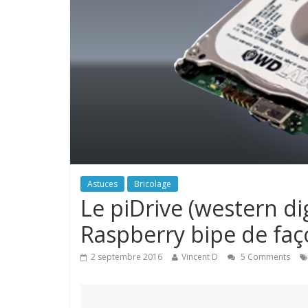
Astuces
Bricolage
Le piDrive (western di
Raspberry bipe de faço
2 septembre 2016
Vincent D
5 Comments