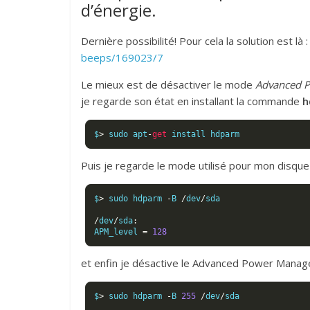
d’énergie.
Dernière possibilité! Pour cela la solution est là 
beeps/169023/7
Le mieux est de désactiver le mode
Advanced 
je regarde son état en installant la commande
h
$
>
 sudo apt
-
get
 install hdparm
Puis je regarde le mode utilisé pour mon disque
$
>
 sudo hdparm 
-
B 
/
dev
/
sda

/
dev
/
sda
:
APM_level 
=
128
et enfin je désactive le Advanced Power Mana
$
>
 sudo hdparm 
-
B 
255
/
dev
/
sda
