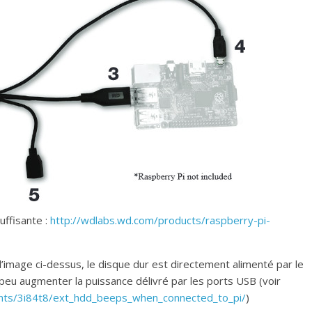
ffisante :
http://wdlabs.wd.com/products/raspberry-pi-
l’image ci-dessus, le disque dur est directement alimenté par le
n peu augmenter la puissance délivré par les ports USB (voir
nts/3i84t8/ext_hdd_beeps_when_connected_to_pi/
)