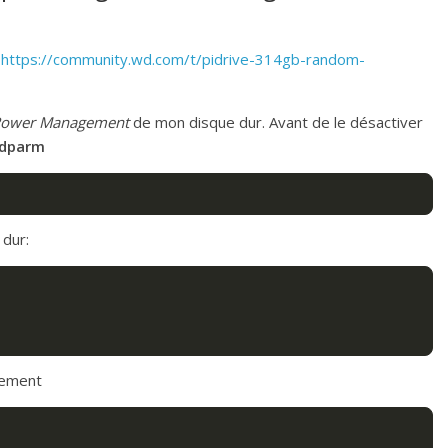
:
https://community.wd.com/t/pidrive-314gb-random-
Power Management
de mon disque dur. Avant de le désactiver
dparm
 dur:
gement