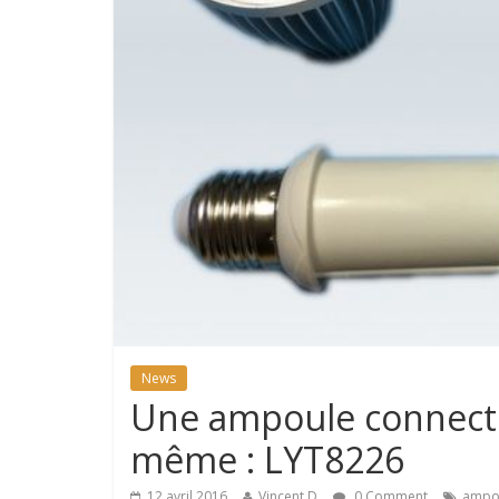
News
Une ampoule connecté
même : LYT8226
12 avril 2016
Vincent D
0 Comment
ampo