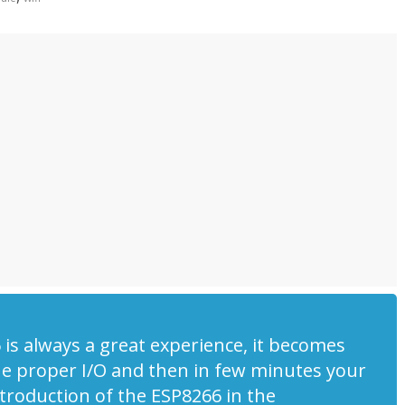
Astuces
Bons Plans
is always a great experience, it becomes
uveau capteur de
re
Neo CoolCam: une gam
the proper I/O and then in few minutes your
nut de chez
d’accessoires z-wave à
troduction of the ESP8266 in the