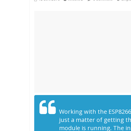
Astuces
Working with the ESP8266 
Test du no
températu
just a matter of getting 
Thermopea
module is running. The in