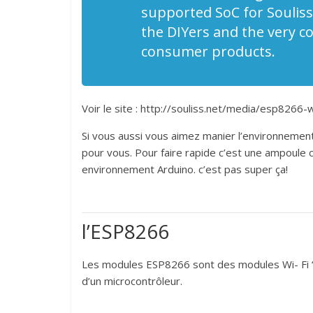
Sen.se
supported SoC for Souliss
9 septembre 201
the DIYers and the very com
consumer products.
Voir le site : http://souliss.net/media/esp8266-w
Si vous aussi vous aimez manier l’environnement 
pour vous. Pour faire rapide c’est une ampoul
environnement Arduino. c’est pas super ça!
l’ESP8266
Les modules ESP8266 sont des modules Wi- Fi “lo
d’un microcontrôleur.