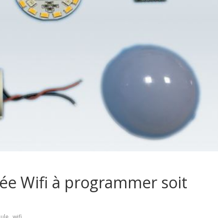
e Wifi à programmer soit
,
ule
wifi