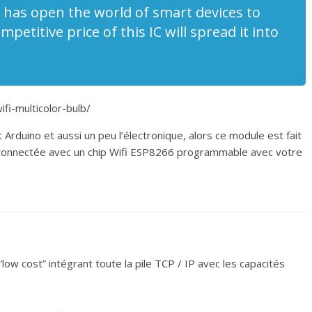
moitié prix
 has open the world of smart devices to
6
Vincent D
1
14 novembre 2017
Vincent D
1
petitive price of this IC will spread it into
ifi-multicolor-bulb/
Arduino et aussi un peu l’électronique, alors ce module est fait
e connectée avec un chip Wifi ESP8266 programmable avec votre
w cost” intégrant toute la pile TCP / IP avec les capacités